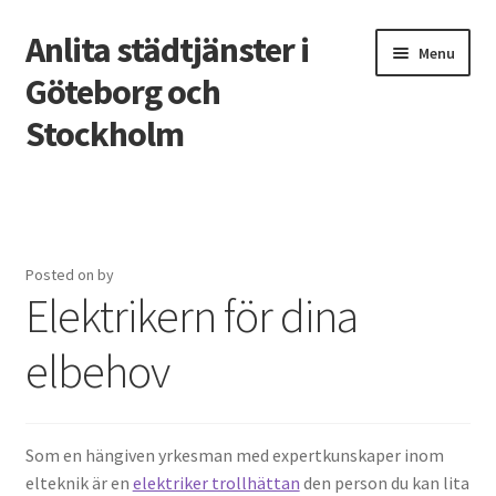
Anlita städtjänster i
Skip
Skip
Menu
to
to
Göteborg och
navigation
content
Stockholm
Home
Posted on
by
Elektrikern för dina
elbehov
Som en hängiven yrkesman med expertkunskaper inom
elteknik är en
elektriker trollhättan
den person du kan lita